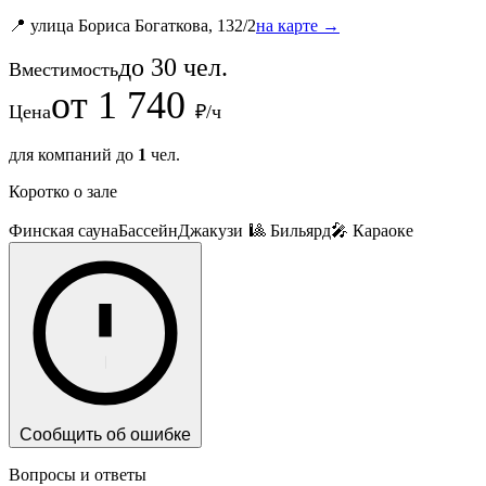
📍 улица Бориса Богаткова, 132/2
на карте →
до
30
чел.
Вместимость
от
1 740
Цена
₽/ч
для компаний до
1
чел.
Коротко о зале
Финская сауна
Бассейн
Джакузи
🎱 Бильярд
🎤 Караоке
Сообщить об ошибке
Вопросы и ответы