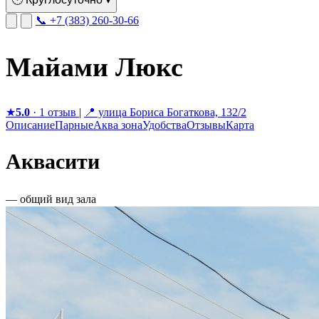
📞 +7 (383) 260-30-66
Майами Люкс
★
5.0
· 1 отзыв
|
📍 улица Бориса Богаткова, 132/2
Описание
Парные
Аква зона
Удобства
Отзывы
Карта
Аквасити
— общий вид зала