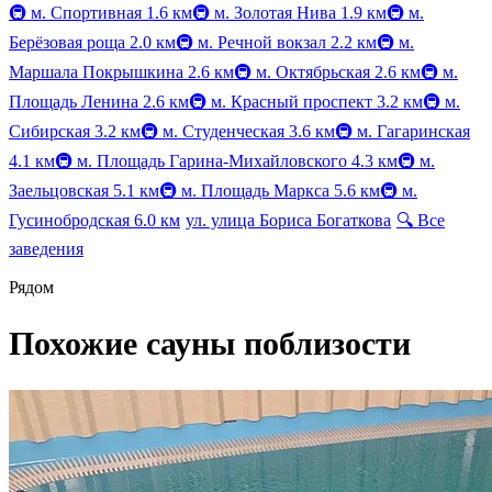
🚇
м. Спортивная
1.6 км
🚇
м. Золотая Нива
1.9 км
🚇
м.
Берёзовая роща
2.0 км
🚇
м. Речной вокзал
2.2 км
🚇
м.
Маршала Покрышкина
2.6 км
🚇
м. Октябрьская
2.6 км
🚇
м.
Площадь Ленина
2.6 км
🚇
м. Красный проспект
3.2 км
🚇
м.
Сибирская
3.2 км
🚇
м. Студенческая
3.6 км
🚇
м. Гагаринская
4.1 км
🚇
м. Площадь Гарина-Михайловского
4.3 км
🚇
м.
Заельцовская
5.1 км
🚇
м. Площадь Маркса
5.6 км
🚇
м.
Гусинобродская
6.0 км
ул. улица Бориса Богаткова
🔍
Все
заведения
Рядом
Похожие сауны поблизости