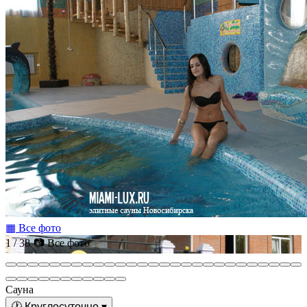
▦ Все фото
1 / 38
📷 Все фото
Сауна
🕐
Круглосуточно
▾