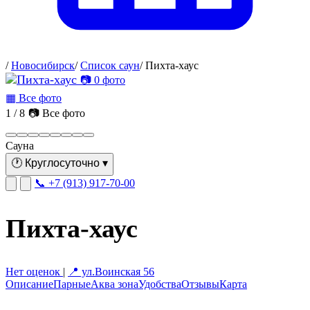
/
Новосибирск
/
Список саун
/
Пихта-хаус
📷 0 фото
▦ Все фото
1 / 8
📷 Все фото
Сауна
🕐
Круглосуточно
▾
📞 +7 (913) 917-70-00
Пихта-хаус
Нет оценок
|
📍 ул.Воинская 56
Описание
Парные
Аква зона
Удобства
Отзывы
Карта