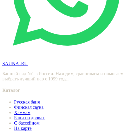
SAUNA
.RU
Банный гид №1 в России. Находим, сравниваем и помогаем
выбрать лучший пар с 1999 года.
Каталог
Русская баня
Финская сауна
Хаммам
Бани на дровах
С бассейном
На карте