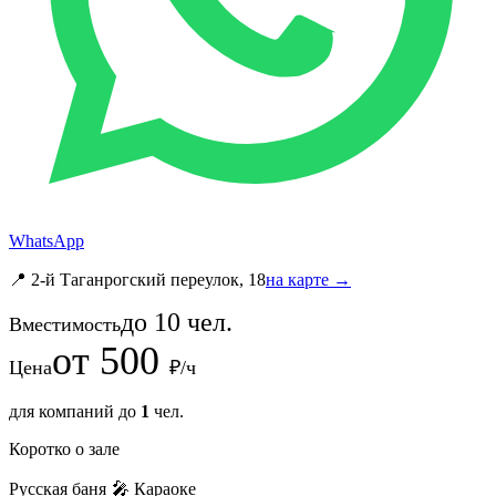
WhatsApp
📍 2-й Таганрогский переулок, 18
на карте →
до
10
чел.
Вместимость
от
500
Цена
₽/ч
для компаний до
1
чел.
Коротко о зале
Русская баня
🎤 Караоке