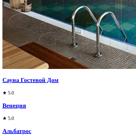
Сауна Гостевой Дом
★ 5.0
Венеция
★ 5.0
Альбатрос