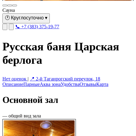
Сауна
🕐
Круглосуточно
▾
📞 +7 (383) 375-19-77
Русская баня Царская
берлога
Нет оценок
|
📍 2-й Таганрогский переулок, 18
Описание
Парные
Аква зона
Удобства
Отзывы
Карта
Основной зал
— общий вид зала