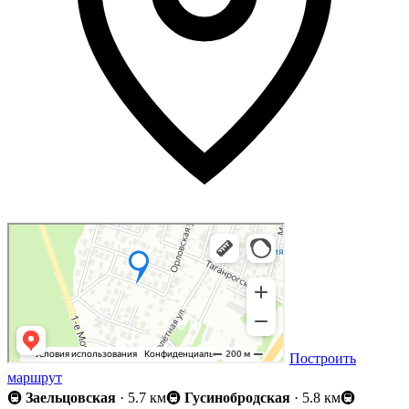
Построить
маршрут
🚇
Заельцовская
· 5.7 км
🚇
Гусинобродская
· 5.8 км
🚇